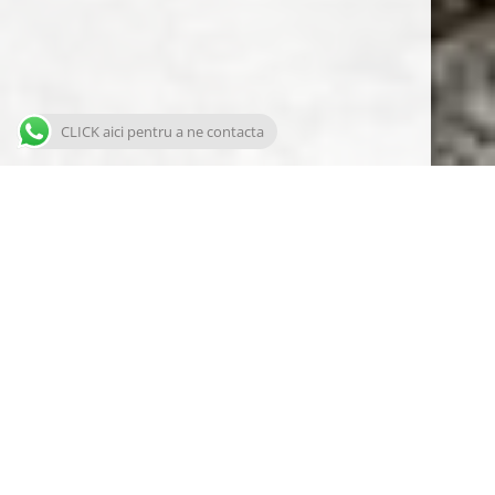
Acest website folosește cookie-uri pentru a furniza
vizitatorilor o experiență mai bună de navigare și servicii
adaptate nevoilor și interesului fiecăruia.
ACCEPT
Vezi politica de confidențialitate
Refuz
CLICK aici pentru a ne contacta
Vino și descoperă gustul istoriei
… la