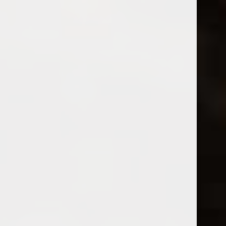
Crama Ferdi Cuvee Paul Port 2016
150,00
lei
TVA inclus
Adaugă în coș
Detalii
Adaugă în coș
Cauta produs
Cautare...