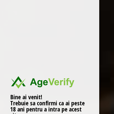
Interval de preț
Soi struguri
Țară
Producător
Ordonare după
Bine ai venit!
Trebuie sa confirmi ca ai peste
Disponibilitate
18 ani pentru a intra pe acest