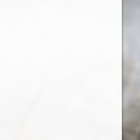
ALEGE VINURI DUPĂ CULOARE:
(1)
roșu
LINKURI UTILE:
TERMENI SI CONDITII
POLITICA DE CONFIDENTIALITATE
ANPC
SOL