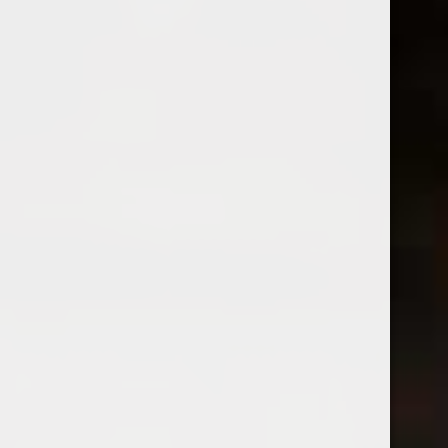
fosta Rezervă de Stat, cum rar îți este dat să întâlnești,
din soiuri specifice podgoriilor românești și nu numai...
CATEGORII DE VINURI:
Vin rosu
(135)
Vin rosu sec
(130)
Vin rosu demisec
(2)
Vin rosu demidulce
(1)
Vinuri de colecție
(57)