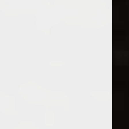
Categorie
Vinuri de colecție
57
Vinuri de Vinotecă
53
Vinuri internaționale
30
Vinuri românești
234
Culoare
Tip
An de producție