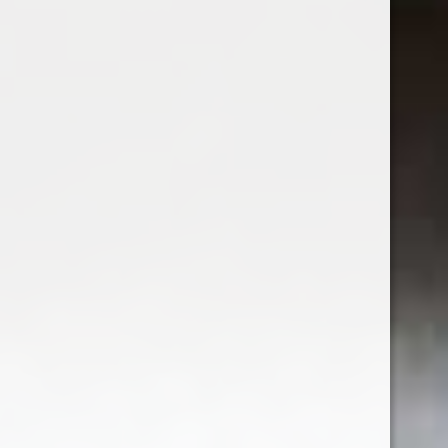
Vinuri de Vinotecă
(53)
Vinuri românești
(234)
Vinuri internaționale
(30)
Vin rose
(20)
Vin rose demidulce
(2)
Vin rose sec
(15)
Vin alb
(102)
Vin alb demisec
(20)
Vin alb sec
(48)
Vin alb dulce
(7)
Vin alb demidulce
(2)