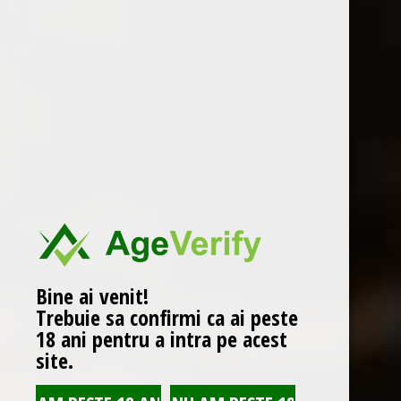
Soi struguri
Țară
Producător
Ordonare după
Disponibilitate
Bine ai venit!
Trebuie sa confirmi ca ai peste
Arată numai produsele la reducere
18 ani pentru a intra pe acest
site.