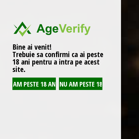
Bine ai venit!
Trebuie sa confirmi ca ai peste
18 ani pentru a intra pe acest
site.