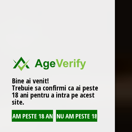
Bine ai venit!
Trebuie sa confirmi ca ai peste
18 ani pentru a intra pe acest
site.
Vin vinoteca Riesling 1955 demisec (B138)
fara cutie lemn
550,00
lei
TVA inclus