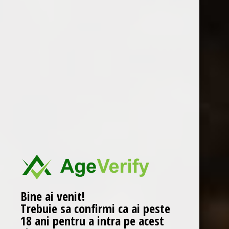
de o c
Calita
la med
distin
este p
Mai mu
Pentru
mai mu
Bine ai venit!
Trebuie sa confirmi ca ai peste
18 ani pentru a intra pe acest