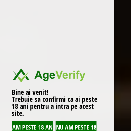
Bine ai venit!
Trebuie sa confirmi ca ai peste
18 ani pentru a intra pe acest
Lacerta Cuvee X 2015
site.
70,00
lei
TVA inclus