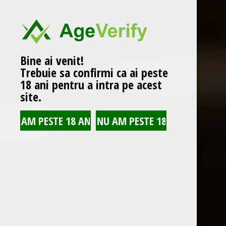
Lechburg Sauvignon Blanc BIO
45,00
lei
TVA inclus
Citește mai mult
Detalii
Bine ai venit!
Trebuie sa confirmi ca ai peste
18 ani pentru a intra pe acest
site.