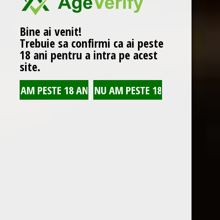
Bine ai venit!
Trebuie sa confirmi ca ai peste
18 ani pentru a intra pe acest
site.
Lechburg Sauvignon Blanc BIO
45,00
lei
TVA inclus
Citește mai mult
Detalii