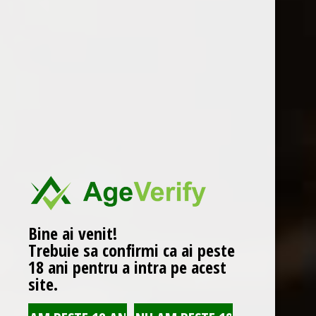
Soi struguri
Țară
Producător
Ordonare după
Disponibilitate
Bine ai venit!
Trebuie sa confirmi ca ai peste
Arată numai produsele la reducere
18 ani pentru a intra pe acest
site.